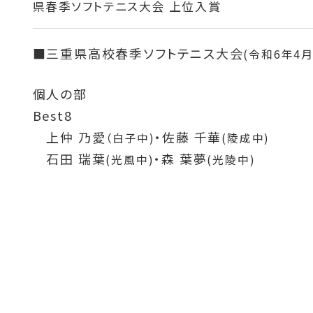
県春季ソフトテニス大会 上位入賞
■三重県高校春季ソフトテニス大会
(令和6年4月
個人の部
Best8
上仲 乃愛
・佐藤 千華
B
（白子中)
(陵成中)
石田 瑞葉
・森 葉夢
(光風中)
(光陵中)