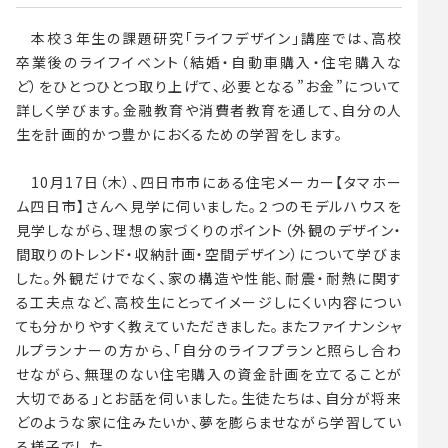
本校３年生の課題研究「ライフデザイン」講座では、高校
卒業後のライフイベント（結婚・自動車購入・住宅購入な
ど）をひとつひとつ取り上げて、必要となる”お金”について
詳しく学びます。金融教育や消費者教育を通して、自分の人
生を計画的かつ豊かにおくるための学習をします。
10月17日（木）、四日市市にある住宅メーカー【タマホー
ム四日市】さんへ見学に伺いました。２つのモデルハウスを
見学しながら、理想の家づくりのポイント（外観のデザイン・
間取りのトレンド・収納計画・空間デザイン）について学びま
した。外観だけでなく、家の構造や性能、耐震・耐熱に関す
る工夫点など、高校生にとってイメージしにくい内容につい
ても分かりやすく教えていただきました。またファイナンシャ
ルプランナーの方から、「自分のライフプランと照らし合わ
せながら、無理のない住宅購入の資金計画を立てることが
大切である」とお話を伺いました。生徒たちは、自分が将来
どのような家に住みたいか、夢を膨らませながら学習してい
る様子でした。