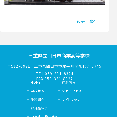
記事一覧へ
三重県立
四日市商業高等学校
〒512-0921
三重県四日市市尾平町字永代寺 2745
TEL
059-331-8324
FAX 059-331-8327
HOME
進路情報
学校概要
交通アクセス
学科紹介
サイトマップ
部活動紹介
中学生の皆さまへ